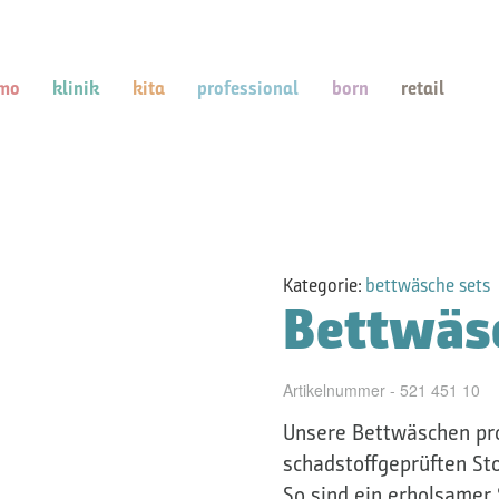
mo
klinik
kita
professional
born
retail
Kategorie:
bettwäsche sets
Bettwäs
Artikelnummer - 521 451 10
Unsere Bettwäschen pro
schadstoffgeprüften Sto
So sind ein erholsamer