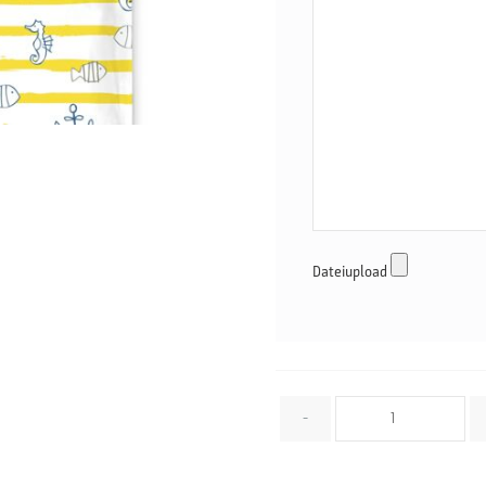
Dateiupload
Menge
-