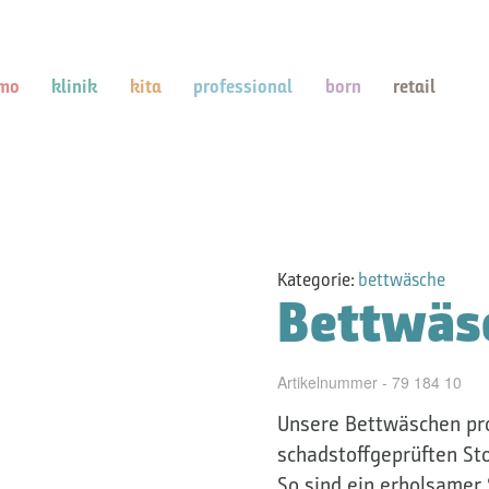
mo
klinik
kita
professional
born
retail
Kategorie:
bettwäsche
Bettwäs
Artikelnummer - 79 184 10
Unsere Bettwäschen pro
schadstoffgeprüften Sto
So sind ein erholsamer