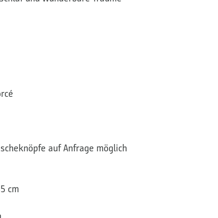
rcé
scheknöpfe auf Anfrage möglich
35 cm
m