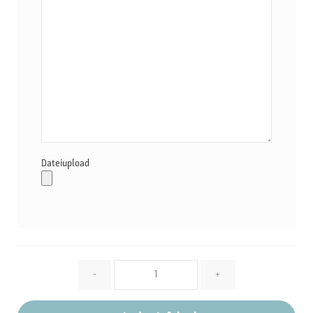
Dateiupload
Menge
-
+