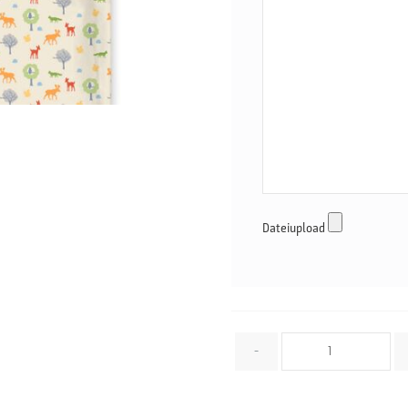
Dateiupload
Menge
-