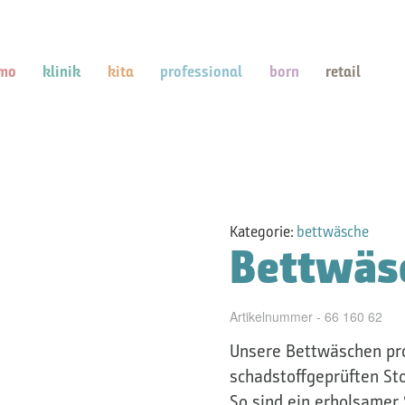
mo
klinik
kita
professional
born
retail
Kategorie:
bettwäsche
Bettwäs
Artikelnummer - 66 160 62
Unsere Bettwäschen pro
schadstoffgeprüften Sto
So sind ein erholsamer