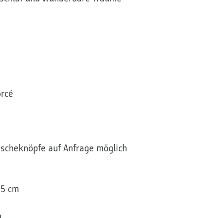
rcé
scheknöpfe auf Anfrage möglich
35 cm
m