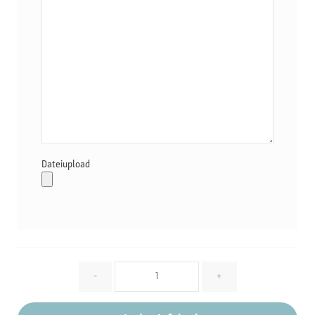
Dateiupload
Menge
-
+