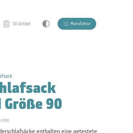
Manufaktur
(0) Artikel
lafsack
hlafsack
 Größe 90
5 090
derschlafsäcke enthalten eine getestete