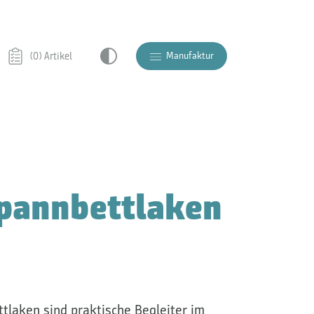
Manufaktur
(0) Artikel
Spannbettlaken
tlaken sind praktische Begleiter im