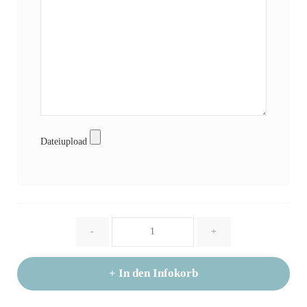
Dateiupload
Menge
-
+
+
In den Infokorb