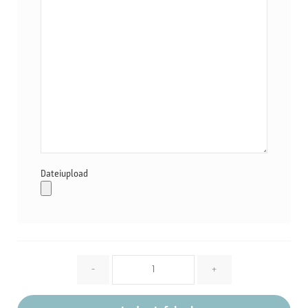
Dateiupload
Menge
-
+