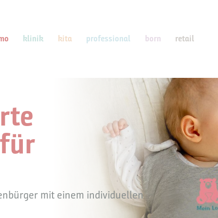
mo
klinik
kita
professional
born
retail
rte
für
enbürger mit einem individuellen