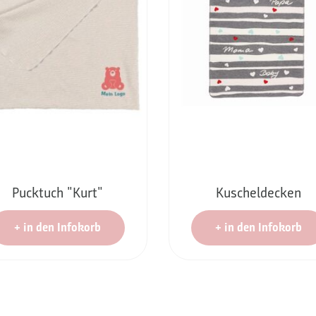
Pucktuch "Kurt"
Kuscheldecken
+
in den Infokorb
+
in den Infokorb